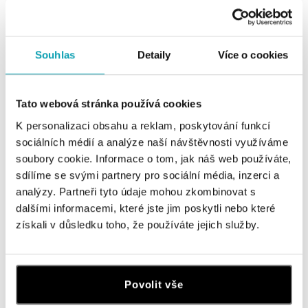
náramok alebo náhrdelník z ponuky určenej na
gravírovanie. Šperk je vyrobený zo 14kt ružového,
bieleho či žltého zlata, prípadne s modernou farebnou
Souhlas
Detaily
Více o cookies
šnúrkou, pridajte dátum, meno, krátky text, symbol alebo
číslo a vytvorte úžasný darček na celý život.
Tato webová stránka používá cookies
K personalizaci obsahu a reklam, poskytování funkcí
sociálních médií a analýze naší návštěvnosti využíváme
soubory cookie. Informace o tom, jak náš web používáte,
sdílíme se svými partnery pro sociální média, inzerci a
analýzy. Partneři tyto údaje mohou zkombinovat s
dalšími informacemi, které jste jim poskytli nebo které
získali v důsledku toho, že používáte jejich služby.
Povolit vše