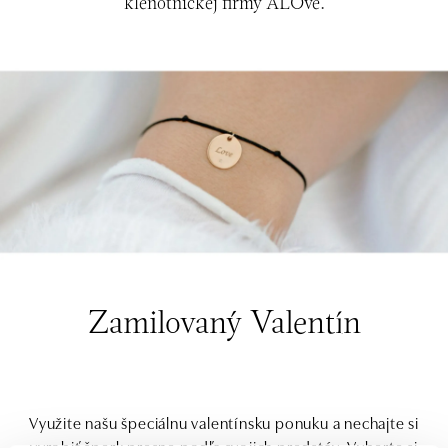
klenotníckej firmy ALOve.
Zamilovaný Valentín
Využite našu špeciálnu valentínsku ponuku a nechajte si
vyrobiť šperk presne podľa svojich predstáv. Vyberte si